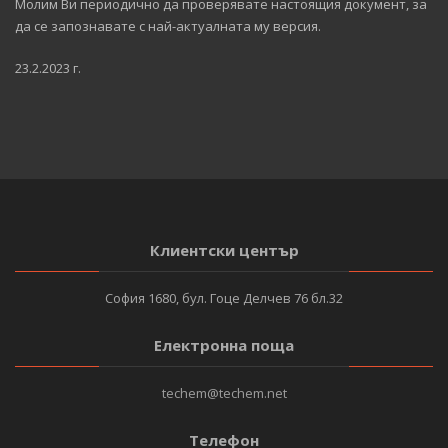
Молим Ви периодично да проверявате настоящия документ, за
да се запознавате с най-актуалната му версия.
23.2.2023 г.
Клиентски център
София 1680, бул. Гоце Делчев 76 бл.32
Електронна поща
techem@techem.net
Телефон