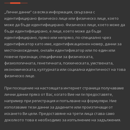
„Лични данни“ са всяка информация, свързана с
идентифицирано физическо лице или физическо лице, което
може да бъде идентифицирано. Физическо лице, което може да
бъде идентифицирано, е лице, което може да бъде
идентифицирано, пряко или непряко, по-специално чрез
идентификатор като име, идентификационен номер, данни за
местонахождение, онлайн идентификатор или по един или
повече признаци, специфични за физическата,
физиологичната, генетичната, психическата, умствената,
икономическата, културната или социална идентичност на това
физическо лице.
При посещение на настоящата интернет страница получаваме
лични данни пряко от Вас, когато Вие ни ги предоставяте,
например при регистрация и попълване на формуляри. Ние
използваме тези данни за дадените или произтичащи от
искането Ви цели. Предоставяне на трети лица става само
доколкото това е необходимо за изпълнение на задължения.