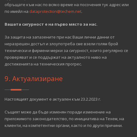
обръщате към нас по всяко време на посочения тук адрес или
по имейл на
dataprotection@techem.net
.
Вашата сигурност е на първо място за нас.
За защита на запазените при нас Ваши лични данни от
неразрешен достъп и злоупотреба сме взели голям брой
технически и фирмени мерки за сигурност, които регулярно се
проверяват и се поддържат на актуалното ниво на
достиженията на техническия прогрес.
9. Актуализиране
Настоящият документ е актуален към 23.2.2023 г.
Същият може да бъде изменян поради изменение на
приложимото законодателство, по инициатива на Техем, на
клиенти, на компетентни органи, както и по други причини.