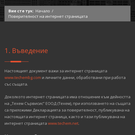
Вие сте тук:
Начало
/
Поверителност на интернет страницата
1. Въведение
Настоящият документ важи за интернет страницата
www.techembg.com
и личните данни, обработвани при работа
със същата.
Доколкото интернет страницата има отношение към дейността
на „Техем Сървисис” ЕООД (Техем), при използването на същата
са приложими Декларацията за поверителност, публикувана на
настоящата интернет страница, както и тази публикувана на
интернет страницата
www.techem.net
.