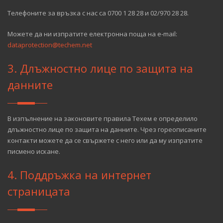
Телефоните за връзка с нас са 0700 1 28 28 и 02/970 28 28.
Можете да ни изпратите електронна поща на e-mail:
dataprotection@techem.net
3. Длъжностно лице по защита на
данните
В изпълнение на законовите правила Техем е определило
длъжностно лице по защита на данните. Чрез гореописаните
контакти можете да се свържете с него или да му изпратите
писмено искане.
4. Поддръжка на интернет
страницата