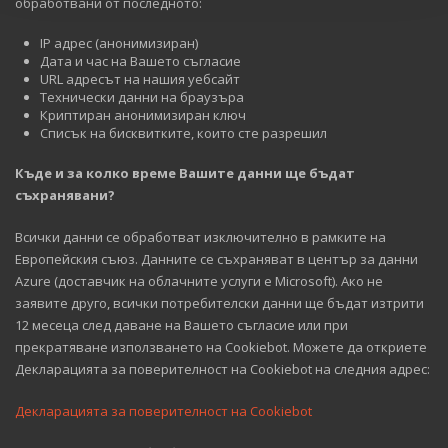
обработвани от последното:
IP адрес (анонимизиран)
Дата и час на Вашето съгласие
URL адресът на нашия уебсайт
Технически данни на браузъра
Криптиран анонимизиран ключ
Списък на бисквитките, които сте разрешил
Къде и за колко време Вашите данни ще бъдат
съхранявани?
Всички данни се обработват изключително в рамките на
Европейския съюз. Данните се съхраняват в център за данни
Azure (доставчик на облачните услуги е Microsoft). Ако не
заявите друго, всички потребителски данни ще бъдат изтрити
12 месеца след даване на Вашето съгласие или при
прекратяване използването на Cookiebot. Можете да откриете
Декларацията за поверителност на Cookiebot на следния адрес:
Декларацията за поверителност на Cookiebot