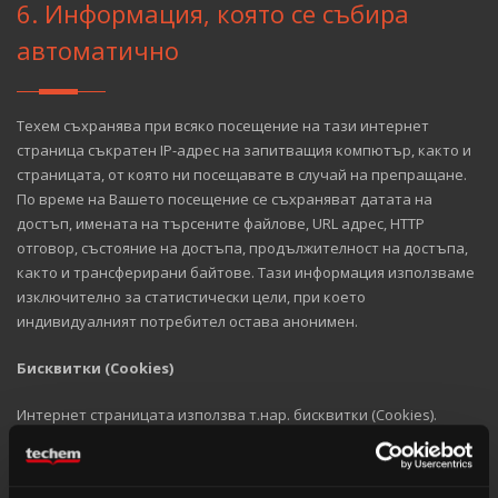
6. Информация, която се събира
автоматично
Техем съхранява при всяко посещение на тази интернет
страница съкратен IP-адрес на запитващия компютър, както и
страницата, от която ни посещавате в случай на препращане.
По време на Вашето посещение се съхраняват датата на
достъп, имената на търсените файлове, URL адрес, HTTP
отговор, състояние на достъпа, продължителност на достъпа,
както и трансферирани байтове. Тази информация използваме
изключително за статистически цели, при което
индивидуалният потребител остава анонимен.
Бисквитки (Cookies)
Интернет страницата използва т.нар. бисквитки (Cookies).
Бисквитките не вредят на Вашия компютър и не съдържат
вируси. Бисквитките служат за това страницата ни да бъде
клиентски ориентирана, ефективна и сигурна. Бисквитките са