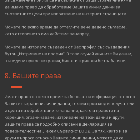
За съжаление при липса на съгласие от Ваша страна ние няма
да имаме право да обработваме Вашите лични данни за
съответните цели при използване на интернет страницата.
Можете по всяко време да оттеглите вече дадено съгласие,
като оттеглянето има действие занапред.
Можете да изтриете създаден от Вас профил със създадения
бутон „Изтриване на профил”. В този случай личните Ви данни,
въведени при регистрация, биват изтривани без забавяне.
8. Вашите права
Имате право по всяко време на безплатна информация относно
Вашите съхранени лични данни, техния произход и получатели
и целта на обработването на данни, както и правото на
корекция, ограничаване, изтриване на тези данни и други.
Вашите права са подробно описани в Декларация за
поверителност на „Техем Сървисис” ЕООД. За тях, както и за
други въпроси относно Вашите лични данни, можете да се