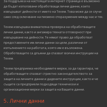
За поддръжка на настоящата интернет страница е възможно
да бъдат използвани обработващи лични данни, които
извършват дейности от името на Техем. Това може да се случи
само след сключване на писмено споразумение между нас и тях.
Техем извършва внимателна проверка на обработващите
лични данни, както и ангажира тяхната отговорност при
извършване на дейности. Те нямат право да обработват
предоставените им лични данни за цели, различни от
изпълнението на работата, която им е възложена.
Обработващите са длъжни да спазват всички инструкции на
Техем.
Техем предприема необходимите мерки, за да гарантира, че
обработващите спазват стриктно законодателството за
защита на личните данни и дадените инструкции, както и че
същите са предприели подходящи технически и
организационни мерки за защита на Вашите данни.
5. Лични данни