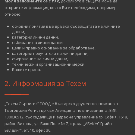
Моля запознайте се с тях
, доколкото в същите може да
откриете информация, която Ви е необходима, например
относно:
основни понятия във връзка със защитата на личните
данни,
категории лични данни,
събиране на лични данни,
цели и правно основание за обработване,
категории получатели на лични данни,
съхранение на лични данни,
технически и организационни мерки,
Вашите права.
2. Информация за Техем
„Техем Сървисис” ЕООД е българско дружество, вписано в
Търговския Регистър към Агенцията по вписванията, ЕИК:
130036512, със седалище и адрес на управление гр. София, 1618,
район Витоша, ул. Бяло Поле № 7, сграда „АБАКУС Грийн
Билдинг“, ет. 10, офис 30.