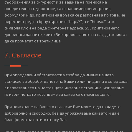
съображения за сигурност и за защита на преноса на
поверително съдържание, като например регистрация,
формуляри и др. Криптирана връзка се разпознава по това, че
адресният ред на браузъра не е "http://", а е "https://" и по
символа ключ на реда с интернет адреса. SSL криптирането
допринася данните, които Вие предоставяте на нас, да не могат
да се прочетат от трети лица.
7. Съгласие
При определени обстоятелства трябва да имаме Вашето
съгласие за обработването на Вашите лични данни във връзка
с използването на настоящата интернет страница. Изискваме
го изрично, като посочваме за какво се отнася същото.
При поискване на Вашето съгласие Вие можете да го дадете
доброволно и свободно, без да упражняваме каквато и да е
било форма на натиск върху Вас.