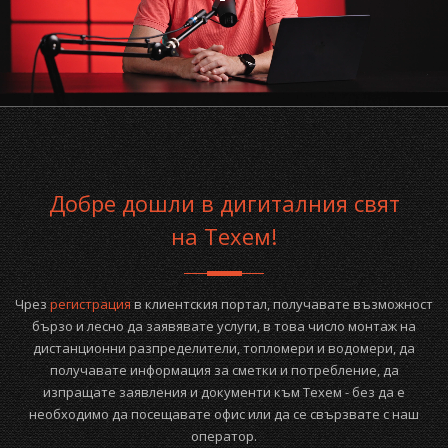
Добре дошли в дигиталния свят
на Техем!
Чрез
регистрация
в клиентския портал, получавате възможност
бързо и лесно да заявявате услуги, в това число монтаж на
дистанционни разпределители, топломери и водомери, да
получавате информация за сметки и потребление, да
изпращате заявления и документи към Техем - без да е
необходимо да посещавате офис или да се свързвате с наш
оператор.