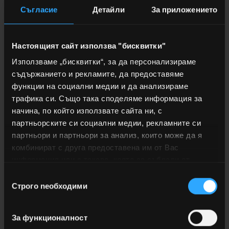
Съгласие
Детайли
За приложението
Настоящият сайт използва "бисквитки"
Използваме „бисквитки“, за да персонализираме
съдържанието и рекламите, да предоставяме
функции на социални медии и да анализираме
трафика си. Също така споделяме информация за
начина, по който използвате сайта ни, с
партньорските си социални медии, рекламните си
партньори и партньори за анализ, които може да я
комбинират с друга предоставена им от Вас
информация или с такава, която са събрали от
РЕГИСТРАЦИЯ НА ДОКУМЕНТ
ползването от Ваша страна на услугите им.
Избор
Строго nеобходими
на
Изпратете заявление, писмо, рекламация, получете
съгласие
отговор или проследете статуса на Вашия документ.
За функционалност